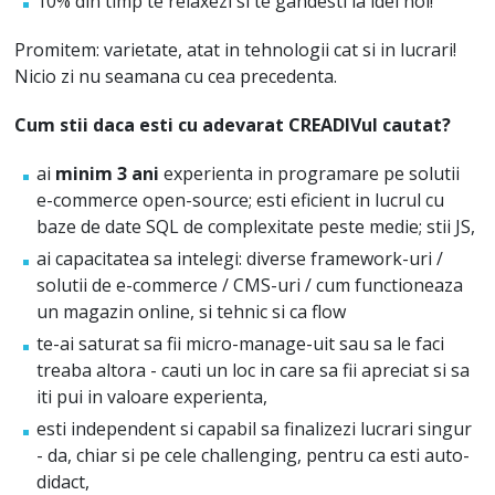
10% din timp te relaxezi si te gandesti la idei noi!
Promitem: varietate, atat in tehnologii cat si in lucrari!
Nicio zi nu seamana cu cea precedenta.
Cum stii daca esti cu adevarat CREADIVul cautat?
ai
minim 3 ani
experienta in programare pe solutii
e-commerce open-source; esti eficient in lucrul cu
baze de date SQL de complexitate peste medie; stii JS,
ai capacitatea sa intelegi: diverse framework-uri /
solutii de e-commerce / CMS-uri / cum functioneaza
un magazin online, si tehnic si ca flow
te-ai saturat sa fii micro-manage-uit sau sa le faci
treaba altora - cauti un loc in care sa fii apreciat si sa
iti pui in valoare experienta,
esti independent si capabil sa finalizezi lucrari singur
- da, chiar si pe cele challenging, pentru ca esti auto-
didact,