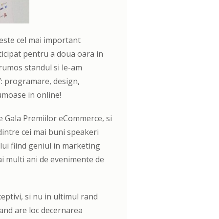
este cel mai important
icipat pentru a doua oara in
frumos standul si le-am
V: programare, design,
umoase in online!
de Gala Premiilor eCommerce, si
 dintre cei mai buni speakeri
lui fiind geniul in marketing
ai multi ani de evenimente de
ptivi, si nu in ultimul rand
and are loc decernarea