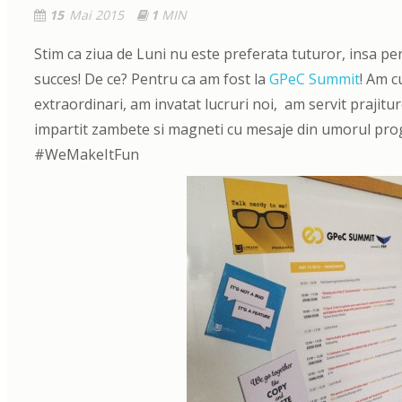
15
Mai 2015
1
MIN
Stim ca ziua de Luni nu este preferata tuturor, insa pent
succes! De ce? Pentru ca am fost la
GPeC Summit
! Am 
extraordinari, am invatat lucruri noi, am servit praji
impartit zambete si magneti cu mesaje din umorul prog
#WeMakeItFun