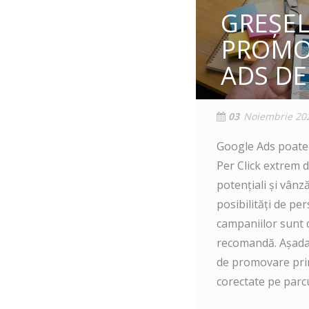
GREȘEL
PROMO
ADS DE
03
Noiembrie 20
Google Ads poate 
Per Click extrem d
potențiali și vânză
posibilități de pe
campaniilor sunt 
recomandă. Așadar
de promovare prin
corectate pe parc