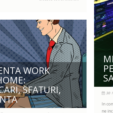
M
PE
IENTA WORK
S
HOME:
ARI, SFATURI,
30
ENTA
In co
ne in