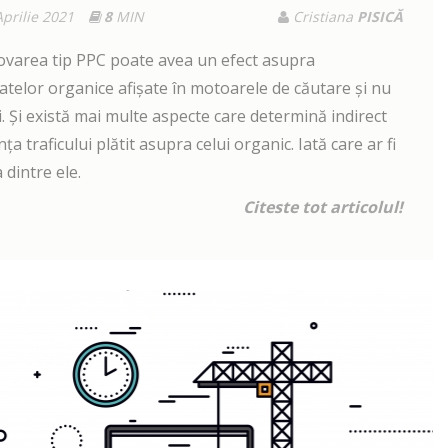
Aprilie 2021
8
MIN
Cristiana
PISICĂ
varea tip PPC poate avea un efect asupra
atelor organice afișate în motoarele de căutare și nu
. Și există mai multe aspecte care determină indirect
nța traficului plătit asupra celui organic. Iată care ar fi
 dintre ele.
Citeste tot articolul!