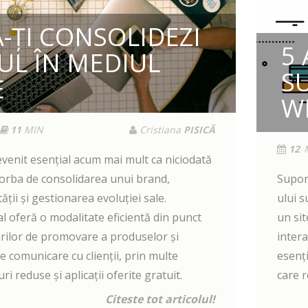
-ȚI CONSOLIDEZI
5
L ÎN MEDIUL
S
E
W
11
MIN
Cristiana
PISICĂ
12
evenit esențial acum mai mult ca niciodată
vorba de consolidarea unui brand,
Supor
ății și gestionarea evoluției sale.
ului 
l oferă o modalitate eficientă din punct
un si
urilor de promovare a produselor și
intera
 de comunicare cu clienții, prin multe
esenți
i reduse și aplicații oferite gratuit.
care r
Citeste tot articolul!