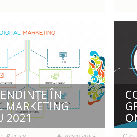
TENDINȚE ÎN
C
L MARKETING
G
 2021
O
1
11
MIN
Cristiana
PISICĂ
25