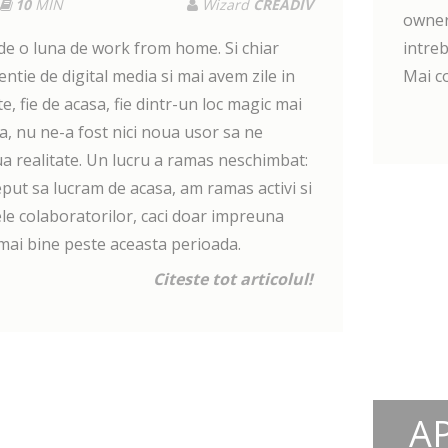
10
MIN
Wizard
CREADIV
owner
 de o luna de work from home. Si chiar
intre
tie de digital media si mai avem zile in
Mai c
, fie de acasa, fie dintr-un loc magic mai
a, nu ne-a fost nici noua usor sa ne
realitate. Un lucru a ramas neschimbat:
put sa lucram de acasa, am ramas activi si
ele colaboratorilor, caci doar impreuna
ai bine peste aceasta perioada.
Citeste tot articolul!
AP