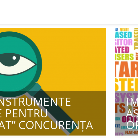
INSTRUMENTE
I
E PENTRU
A
NAT” CONCURENȚA
O