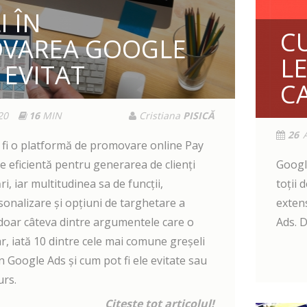
I ÎN
CU
VAREA GOOGLE
L
 EVITAT
C
20
16
MIN
Cristiana
PISICĂ
26
fi o platformă de promovare online Pay
e eficientă pentru generarea de clienți
Googl
ri, iar multitudinea sa de funcții,
toții 
rsonalizare și opțiuni de targhetare a
exten
doar câteva dintre argumentele care o
Ads. 
, iată 10 dintre cele mai comune greșeli
 Google Ads și cum pot fi ele evitate sau
urs.
Citeste tot articolul!