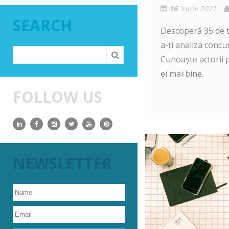
16
Iunie 2021
SEARCH
Descoperă 35 de t
a-ți analiza concur
Cunoaște actorii p
ei mai bine.
FOLLOW US
NEWSLETTER