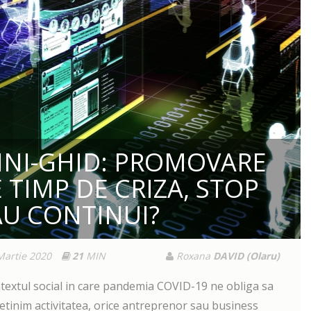
INI-GHID: PROMOVARE
 TIMP DE CRIZA, STOP
AU CONTINUI?
Martie 2020
21
MIN
Roxana
DAVID (Olaru)
ntextul social in care pandemia COVID-19 ne obliga sa
cetinim activitatea, orice antreprenor sau business