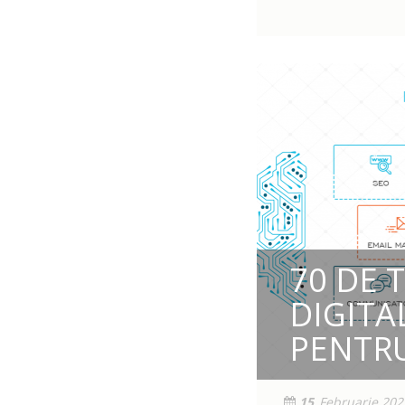
70 DE 
DIGITA
PENTRU
15
Februarie 202