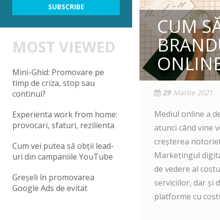
CUM SĂ
BRANDU
MOST VIEWED
ONLIN
Mini-Ghid: Promovare pe
timp de criza, stop sau
29
Martie 2021
continui?
Mediul online a d
Experienta work from home:
provocari, sfaturi, rezilienta
atunci când vine 
creșterea notoriet
Cum vei putea să obții lead-
Marketingul digita
uri din campaniile YouTube
de vedere al cost
Greșeli în promovarea
serviciilor, dar și
Google Ads de evitat
platforme cu costur