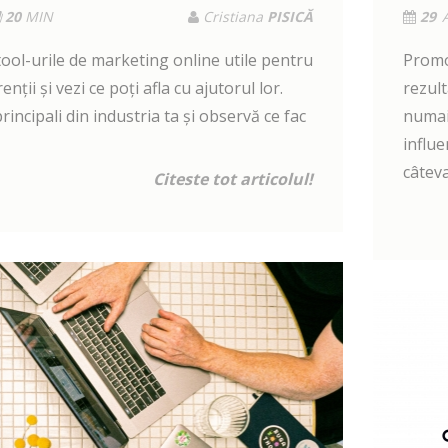
20
MIN
Cristiana
PISICĂ
29
ool-urile de marketing online utile pentru
Promo
enții și vezi ce poți afla cu ajutorul lor.
rezult
rincipali din industria ta și observă ce fac
numai
influe
câteva
Citeste tot articolul!