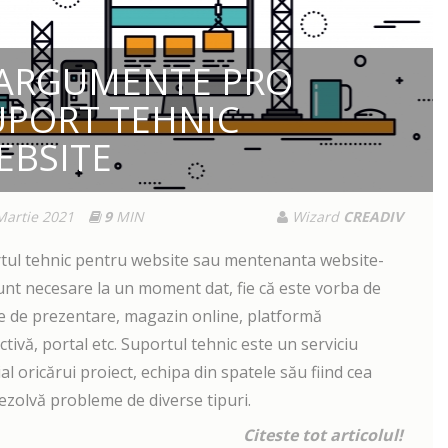
 ARGUMENTE PRO
UPORT TEHNIC
EBSITE
Martie 2021
9
MIN
Wizard
CREADIV
tul tehnic pentru website sau mentenanta website-
sunt necesare la un moment dat, fie că este vorba de
te de prezentare, magazin online, platformă
ctivă, portal etc. Suportul tehnic este un serviciu
al oricărui proiect, echipa din spatele său fiind cea
ezolvă probleme de diverse tipuri.
Citeste tot articolul!