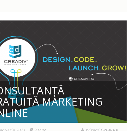
ONSULTANȚĂ
RATUITĂ MARKETING
NLINE
Ianuarie 2021
3
MIN
Wizard
CREADIV