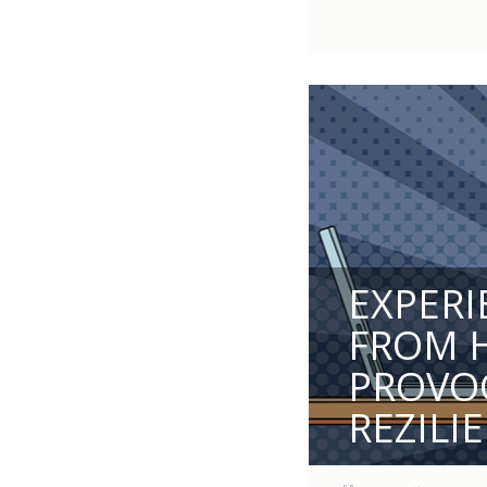
EXPER
FROM 
PROVOC
REZILI