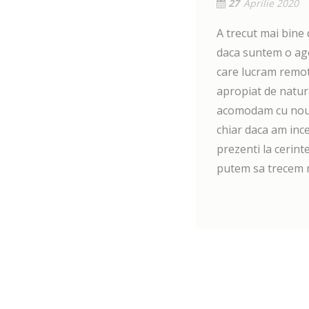
27
Aprilie 2020
A trecut mai bine
daca suntem o agen
care lucram remote
apropiat de natur
acomodam cu noua 
chiar daca am ince
prezenti la cerint
putem sa trecem m