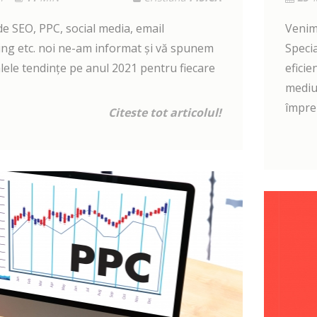
de SEO, PPC, social media, email
Venim 
ng etc. noi ne-am informat și vă spunem
Specia
lele tendințe pe anul 2021 pentru fiecare
eficie
mediul
împre
Citeste tot articolul!