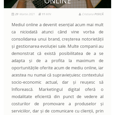
ONLINE
29
Martie 2021
11
MIN
Cristiana
PISICĂ
Mediul online a devenit esențial acum mai mult
ca niciodată atunci când vine vorba de
consolidarea unui brand, creșterea notorietății
și gestionarea evoluției sale. Multe companii au
demonstrat că există posibilitatea de a se
adapta și de a profita la maximum de
oportunitățile oferite acum de mediu online, iar
acestea nu numai că supraviețuiesc contextului
socio-economic actual, dar și reușesc să
înflorească. Marketingul digital oferă o
modalitate eficientă din punct de vedere al
costurilor de promovare a produselor și
serviciilor, dar și de comunicare cu clienții, prin