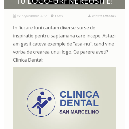
10 LOGO-URI NEREUSITE!
17
Septembrie 2012
1
MIN
Wizard
CREADIV
In fiecare luni cautam diverse surse de
inspiratie pentru saptamana care incepe. Astazi
am gasit cateva exemple de "asa-nu", cand vine
vorba de crearea unui logo. Ce parere aveti?
Clinica Dental: