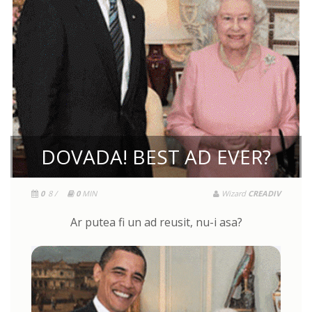
DOVADA! BEST AD EVER?
0
8 /
0
MIN
Wizard
CREADIV
Ar putea fi un ad reusit, nu-i asa?