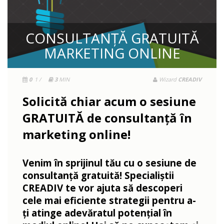
CONSULTANȚĂ GRATUITĂ
MARKETING ONLINE
0
1 /
3
MIN
Wizard
CREADIV
Solicită chiar acum o sesiune
GRATUITĂ de consultanță în
marketing online!
Venim în sprijinul tău cu o sesiune de
consultanță gratuită! Specialiștii
CREADIV te vor ajuta să descoperi
cele mai eficiente strategii pentru a-
ți atinge adevăratul potențial în