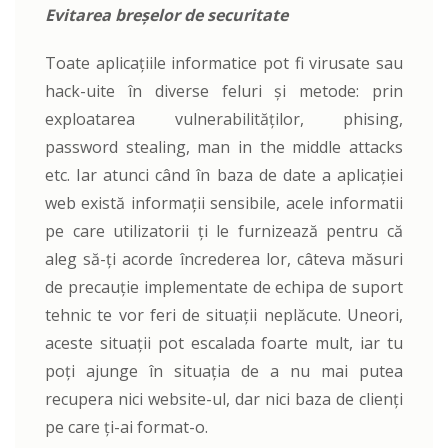
Evitarea breșelor de securitate
Toate aplicațiile informatice pot fi virusate sau
hack-uite în diverse feluri și metode: prin
exploatarea vulnerabilităților, phising,
password stealing, man in the middle attacks
etc. Iar atunci când în baza de date a aplicației
web există informații sensibile, acele informatii
pe care utilizatorii ți le furnizează pentru că
aleg să-ți acorde încrederea lor, câteva măsuri
de precauție implementate de echipa de suport
tehnic te vor feri de situații neplăcute. Uneori,
aceste situații pot escalada foarte mult, iar tu
poți ajunge în situația de a nu mai putea
recupera nici website-ul, dar nici baza de clienți
pe care ți-ai format-o.