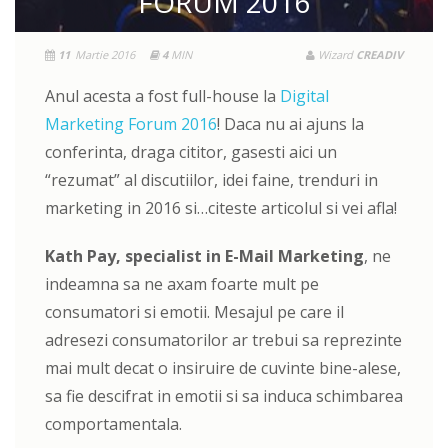
FORUM 2016
11
Martie 2016
4
MIN
Wizard
CREADIV
Anul acesta a fost full-house la
Digital
Marketing Forum 2016
! Daca nu ai ajuns la
conferinta, draga cititor, gasesti aici un
“rezumat” al discutiilor, idei faine, trenduri in
marketing in 2016 si…citeste articolul si vei afla!
Kath Pay, specialist in E-Mail Marketing
, ne
indeamna sa ne axam foarte mult pe
consumatori si emotii. Mesajul pe care il
adresezi consumatorilor ar trebui sa reprezinte
mai mult decat o insiruire de cuvinte bine-alese,
sa fie descifrat in emotii si sa induca schimbarea
comportamentala.