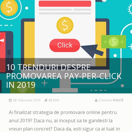
10 TRENDURI DESPRE
PROMOVAREA PAY-PER-CLICK
IN 2019
12
Februarie 2019
12
MIN
Cristiana
PISICĂ
Ai finalizat strategia de promovare online pentru
anul 2019? Daca nu, ai inceput sa te gandesti la
vreun plan concret? Daca da, esti sigur ca ai luat in