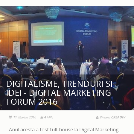
DIGITALISME, TRENDURI SI
IDEI - DIGITAL MARKETING
FORUM 2016
11
Martie 2016
4
MIN
Wizard
CREADIV
Anul acesta a fost full-house la Digital Marketing